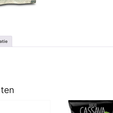
atie
cten