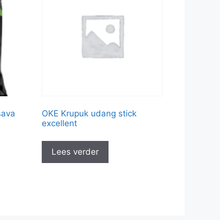
sava
OKE Krupuk udang stick
excellent
Lees verder